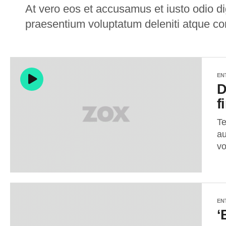
At vero eos et accusamus et iusto odio di
praesentium voluptatum deleniti atque cor
EN
D
f
Te
au
vo
EN
‘