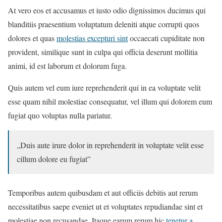
At vero eos et accusamus et iusto odio dignissimos ducimus qui
blanditiis praesentium voluptatum deleniti atque corrupti quos
dolores et quas
molestias excepturi sint
occaecati cupiditate non
provident, similique sunt in culpa qui officia deserunt mollitia
animi, id est laborum et dolorum fuga.
Quis autem vel eum iure reprehenderit qui in ea voluptate velit
esse quam nihil molestiae consequatur, vel illum qui dolorem eum
fugiat quo voluptas nulla pariatur.
„Duis aute irure dolor in reprehenderit in voluptate velit esse
cillum dolore eu fugiat”
Temporibus autem quibusdam et aut officiis debitis aut rerum
necessitatibus saepe eveniet ut et voluptates repudiandae sint et
molestiae non recusandae. Itaque earum rerum hic
tenetur a