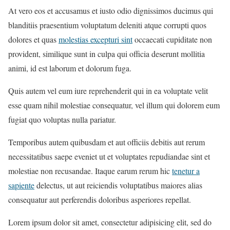
At vero eos et accusamus et iusto odio dignissimos ducimus qui
blanditiis praesentium voluptatum deleniti atque corrupti quos
dolores et quas
molestias excepturi sint
occaecati cupiditate non
provident, similique sunt in culpa qui officia deserunt mollitia
animi, id est laborum et dolorum fuga.
Quis autem vel eum iure reprehenderit qui in ea voluptate velit
esse quam nihil molestiae consequatur, vel illum qui dolorem eum
fugiat quo voluptas nulla pariatur.
Temporibus autem quibusdam et aut officiis debitis aut rerum
necessitatibus saepe eveniet ut et voluptates repudiandae sint et
molestiae non recusandae. Itaque earum rerum hic
tenetur a
sapiente
delectus, ut aut reiciendis voluptatibus maiores alias
consequatur aut perferendis doloribus asperiores repellat.
Lorem ipsum dolor sit amet, consectetur adipisicing elit, sed do