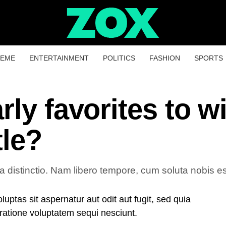
HEME
ENTERTAINMENT
POLITICS
FASHION
SPORTS
rly favorites to w
tle?
a distinctio. Nam libero tempore, cum soluta nobis est
ptas sit aspernatur aut odit aut fugit, sed quia
ratione voluptatem sequi nesciunt.