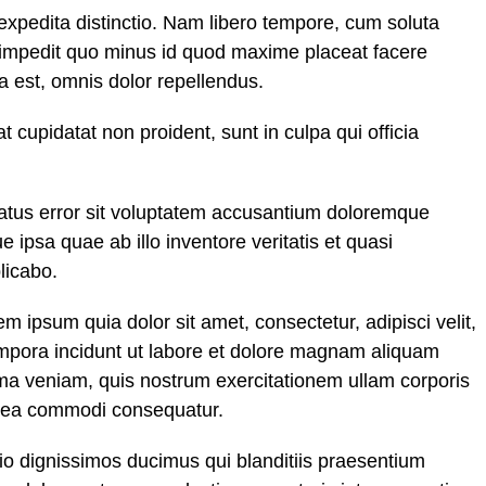
expedita distinctio. Nam libero tempore, cum soluta
l impedit quo minus id quod maxime placeat facere
est, omnis dolor repellendus.
t cupidatat non proident, sunt in culpa qui officia
natus error sit voluptatem accusantium doloremque
ipsa quae ab illo inventore veritatis et quasi
licabo.
 ipsum quia dolor sit amet, consectetur, adipisci velit,
pora incidunt ut labore et dolore magnam aliquam
ma veniam, quis nostrum exercitationem ullam corporis
ex ea commodi consequatur.
io dignissimos ducimus qui blanditiis praesentium