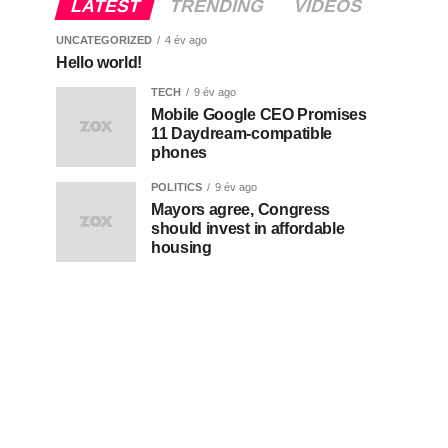
LATEST
TRENDING
VIDEOS
UNCATEGORIZED
4 év ago
Hello world!
TECH
9 év ago
Mobile Google CEO Promises
11 Daydream-compatible
phones
POLITICS
9 év ago
Mayors agree, Congress
should invest in affordable
housing