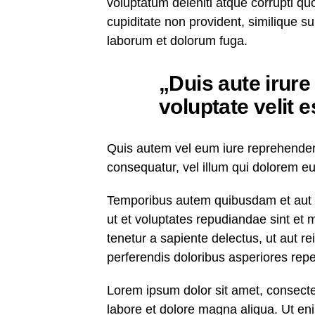
voluptatum deleniti atque corrupti qu
cupiditate non provident, similique sun
laborum et dolorum fuga.
„Duis aute irure
voluptate velit 
Quis autem vel eum iure reprehenderit
consequatur, vel illum qui dolorem eu
Temporibus autem quibusdam et aut of
ut et voluptates repudiandae sint et
tenetur a sapiente delectus, ut aut r
perferendis doloribus asperiores repel
Lorem ipsum dolor sit amet, consectet
labore et dolore magna aliqua. Ut en