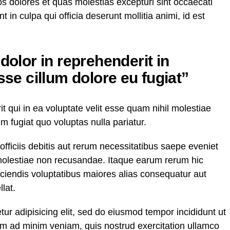
os dolores et quas molestias excepturi sint occaecati
t in culpa qui officia deserunt mollitia animi, id est
 dolor in reprehenderit in
esse cillum dolore eu fugiat”
 qui in ea voluptate velit esse quam nihil molestiae
m fugiat quo voluptas nulla pariatur.
ficiis debitis aut rerum necessitatibus saepe eveniet
 molestiae non recusandae. Itaque earum rerum hic
eiciendis voluptatibus maiores alias consequatur aut
lat.
ur adipisicing elit, sed do eiusmod tempor incididunt ut
im ad minim veniam, quis nostrud exercitation ullamco