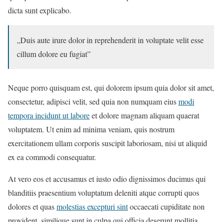
dicta sunt explicabo.
„Duis aute irure dolor in reprehenderit in voluptate velit esse
cillum dolore eu fugiat”
Neque porro quisquam est, qui dolorem ipsum quia dolor sit amet,
consectetur, adipisci velit, sed quia non numquam eius
modi
tempora incidunt ut labore
et dolore magnam aliquam quaerat
voluptatem. Ut enim ad minima veniam, quis nostrum
exercitationem ullam corporis suscipit laboriosam, nisi ut aliquid
ex ea commodi consequatur.
At vero eos et accusamus et iusto odio dignissimos ducimus qui
blanditiis praesentium voluptatum deleniti atque corrupti quos
dolores et quas
molestias excepturi sint
occaecati cupiditate non
provident, similique sunt in culpa qui officia deserunt mollitia