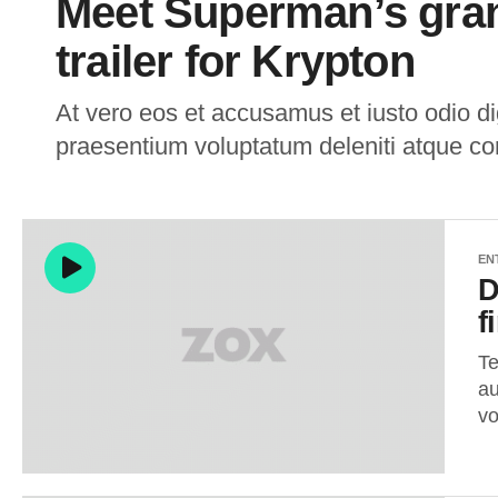
Meet Superman’s gran
trailer for Krypton
At vero eos et accusamus et iusto odio di
praesentium voluptatum deleniti atque cor
EN
D
f
Te
au
vo